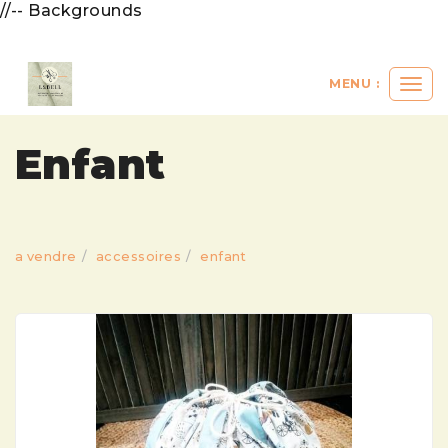
//-- Backgrounds
MENU :
Ouvri
le
men
Enfant
a vendre
accessoires
enfant