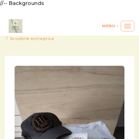
//-- Backgrounds
MENU :
Ouvri
le
mes réalisations vendues
accessoires
broderie entreprise
men