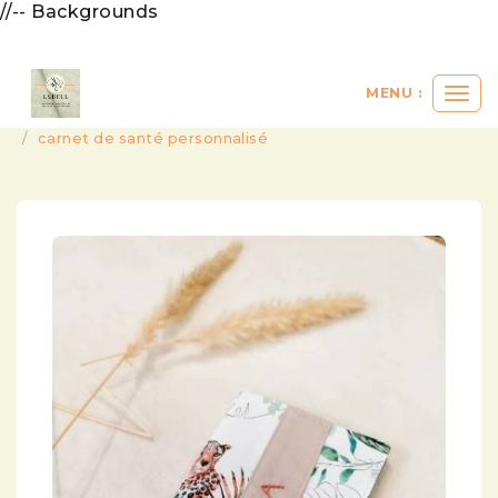
//-- Backgrounds
MENU :
Ouvri
le
a vendre
bébés et enfants
accessoire
carnet de santé personnalisé
men